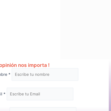
opinión nos importa !
mbre
*
il
*